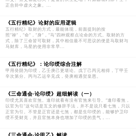
正合卦中虚火之象。...
《五行精纪》论财的应用逻辑
五行精纪》取财的方式，最能体现，前面提到的按
照“禄”，“命”，“身”，“马”四种观察点论命的方式。取财的方
式，除了三命皆可取财，其中相信最不可思议的便是马取财与
马财库，马星的使用非常早...
《五行精纪》：论印绶综合注解
甲用癸阴为印绶，乙壬庚己更堪论。戊丁己丙元相得，丁甲壬
辛次第分。丙与乙运辛见戊，癸庚相遇贺皇恩。
《三命通会·论印绶》超细解读（一）
印绶尤其喜欢官煞。逢印就看有没有官煞来引导。“逢印看煞，
以官为引”这句话是互文的修辞手法，并不是说只看七煞，只以
正官为引。不管是正官还是七煞，都是生印绶的，能够护卫印
绶不受财克，并且官煞本身也增加了印绶的贵气，...
《三命通会·论甲乙》解读