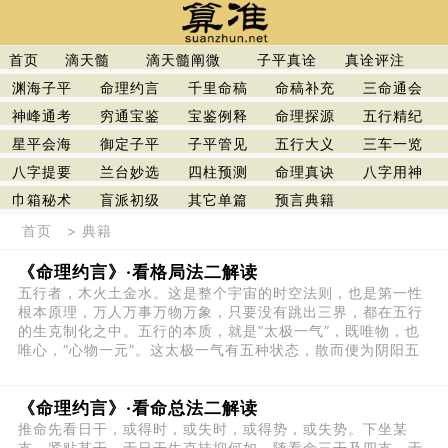
首页
滴天髓
滴天髓阐微
子平真诠
真诠评注
渊海子平
命理约言
千里命稿
命稿补充
三命通会
神峰通考
穷通宝鉴
宝鉴例释
命理探源
五行精纪
星平会海
御定子平
子平管见
五行大义
三车一览
八字提要
兰台妙选
四柱预测
命理真诀
八字用神
巾箱秘术
盲派初级
其它单篇
预言典籍
首页
>
典籍
《命理约言》·看格局法二解读
五行者，木火土金水。这是整个宇宙的时空法则，也是第一性
根本原理，万人万事万物万象，只要没有跳出三界，都在五行
的生克制化之中。五行的本质，就是“太极一气”，既唯物，也
唯心，“心物一元”。这太极一气有五种状态，散而便为阴阳五
《命理约言》·看命总法二解读
推命先看日干，或得时，或失时，或得势，或失势。下坐某
支，紧贴某干，于日干生克扶抑何如。随看余三干及四支，于