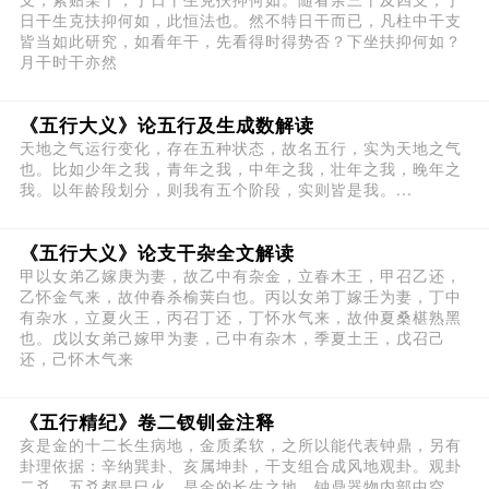
日干生克扶抑何如，此恒法也。然不特日干而已，凡柱中干支
皆当如此研究，如看年干，先看得时得势否？下坐扶抑何如？
月干时干亦然
《五行大义》论五行及生成数解读
天地之气运行变化，存在五种状态，故名五行，实为天地之气
也。比如少年之我，青年之我，中年之我，壮年之我，晚年之
我。以年龄段划分，则我有五个阶段，实则皆是我。...
《五行大义》论支干杂全文解读
甲以女弟乙嫁庚为妻，故乙中有杂金，立春木王，甲召乙还，
乙怀金气来，故仲春杀榆荚白也。丙以女弟丁嫁壬为妻，丁中
有杂水，立夏火王，丙召丁还，丁怀水气来，故仲夏桑椹熟黑
也。戊以女弟己嫁甲为妻，己中有杂木，季夏土王，戊召己
还，己怀木气来
《五行精纪》卷二钗钏金注释
亥是金的十二长生病地，金质柔软，之所以能代表钟鼎，另有
卦理依据：辛纳巽卦、亥属坤卦，干支组合成风地观卦。观卦
二爻、五爻都是巳火，是金的长生之地，钟鼎器物内部中空，