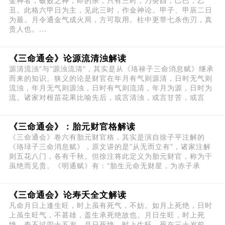
金神者，破败之神，即的杀，只有三时，乃癸酉，己巳，乙
丑。此格六甲日为主，见此三时，作金神论。甲子、甲辰二日
为最。月令通金气成火局，方可取用。柱中更带七杀伤刃，真
贵人也。...
《三命通会》论源流清浊解读
源清流浊”与“源浊流清”，其实是从《珞禄子三命消息赋》继承
而来的知识。狭义的论是财官在年月有气则源清，日时无气则
流浊，年月无气则源浊，日时有气则流清，年月为源，日时为
流。诸家对根苗花果比喻先后，或言清浊，或言甘苦，或言
《三命通会》：胎元财官格解读
《三命通会》卷六有胎元财官格，其实是演自徐子平注解的
《珞琭子三命消息赋》，原文讲的是“从无而立有”，诸家注解
则五花八门，各有千秋。但徐注将此定义为胎元财官，称为干
虽绝而见贵。《明通赋》有：“胎生元命无财星，为赤子承
《三命通会》论寿夭全文解读
凡命月日上逢生旺，时上虽有死气，不妨。如月上死绝，日时
上虽生旺气，不甚雄，盖生承死绝故也。月日生旺，时上死
绝，寿不过四十五岁。月日死绝，时上生旺，死在三十岁前。