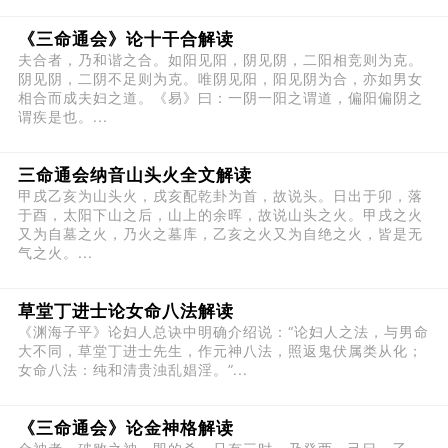
《三命通会》论十干合解读
夫合者，乃和谐之合。如阳见阳，阴见阴，二阳相竞则为克。
阴见阴，二阴不足则为克。唯阴见阳，阳见阴为合，亦如男女
相合而成夫妇之道。《易》曰：一阴一阳之谓道，偏阳偏阴之
谓疾是也。...
三命通会纳音山头火全文解读
甲戌乙亥为山头火，戌亥配乾卦为首，故说头。日出于卯，落
于酉，太阳下山之后，山上的余晖，故说山头之火。甲戌之火
又为自墓之火，乃火之墓库，乙亥之火又为自绝之火，皆是无
气之火。...
草堂丁进士论女命八法解读
《渊海子平》论妇人总诀中明确介绍说：“论妇人之法，与男命
大不同，草堂丁进士先生，作元神八法，照返鬼伏属类从化；
女命八法：纯和清贵浊乱娼淫。”...
《三命通会》论金神格解读