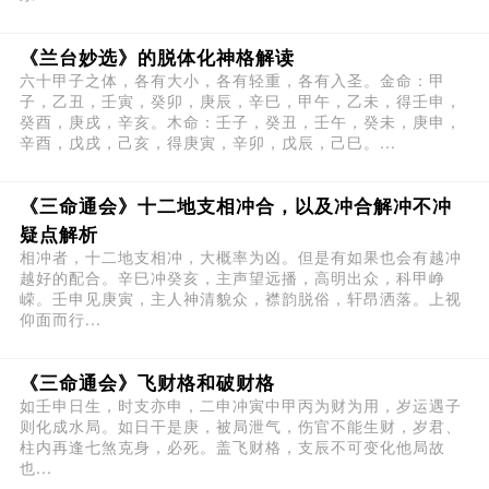
《兰台妙选》的脱体化神格解读
六十甲子之体，各有大小，各有轻重，各有入圣。金命：甲
子，乙丑，壬寅，癸卯，庚辰，辛巳，甲午，乙未，得壬申，
癸酉，庚戌，辛亥。木命：壬子，癸丑，壬午，癸未，庚申，
辛酉，戊戌，己亥，得庚寅，辛卯，戊辰，己巳。...
《三命通会》十二地支相冲合，以及冲合解冲不冲
疑点解析
相冲者，十二地支相冲，大概率为凶。但是有如果也会有越冲
越好的配合。辛巳冲癸亥，主声望远播，高明出众，科甲峥
嵘。壬申见庚寅，主人神清貌众，襟韵脱俗，轩昂洒落。上视
仰面而行...
《三命通会》飞财格和破财格
如壬申日生，时支亦申，二申冲寅中甲丙为财为用，岁运遇子
则化成水局。如日干是庚，被局泄气，伤官不能生财，岁君、
柱内再逢七煞克身，必死。盖飞财格，支辰不可变化他局故
也...