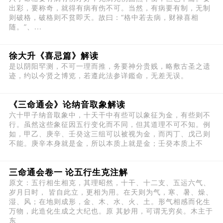
出彩，要称奇，就得有病有伤不可。当然，有病要有制，无制
则破格，破格则不贫即夭。故曰：“格中若去病，财禄喜相
随。”、...
徐大升《喜忌篇》解读
是以阴阳罕测，不可一理而推，务要神分贵贱，略敷古圣之遗
迹，约以今贤之博览，若遵此法参详鑑命，无差无误。
《三命通会》论纳音取象解读
六十甲子纳音取象中，十天干中有些可以象征为金，有些则不
行。虽然这些象征因五行变化而不同，但其道理不可不知。例
如，甲乙、庚辛、壬癸这三组可以被视为金，而丙丁、戊己则
不能。庚辛本身就是金，所以本质上就是金；壬癸本质上不
三命通会卷一 论五行生克注解
原文：五行相生相克，其理昭然，十干、十二支、五运六气、
岁月日时， 皆自此立，更相为用。在天则为气，寒、暑、燥、
湿、风；在地则成形，金、木、水、火、土。形气相感而化生
万物，此造化生成之大纪也。原 其妙用，可谓无穷矣。木主于
东