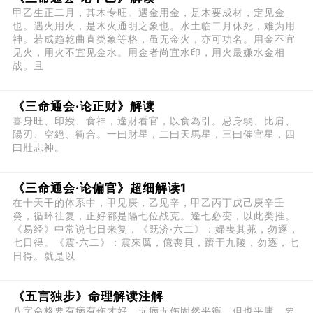
甲乙生正二月，其木专旺。遇金用金，是木要成材，定见金
也。遇火用火，是木火通明之象也。水土临二月休死，难为用
神。若成趋乾曲直类象等格，虽无金火，亦可功名。用金不宜
见火，用火不宜见金水。用金者尚宜水印，用火最嫌水金相
战。且
《三命通会·论正财》解读
喜身旺、印綬、食神，逢財看官，以食為引。忌身弱、比肩、
陽刃、空絕、衝合。一曰財星，二曰天馬星，三曰催官星，四
曰壯志神。
《三命通会·论偏官》超细解读1
在十天干的体系中，甲见庚，乙见辛，甲乙丙丁戊己庚辛壬
癸，循环往复，正好都是隔七位战克。逢七必变，以此类推。
《易经》中常说七日来复，《既济·六二》：婦喪其茀，勿逐，
七日得。《震·六二》：震來厲，億喪貝，躋于九陵，勿逐，七
日得。就是以
《五言独步》命理解读注解
八字命格要有病有伤才好，无病无伤固然平衡，但也平庸。要