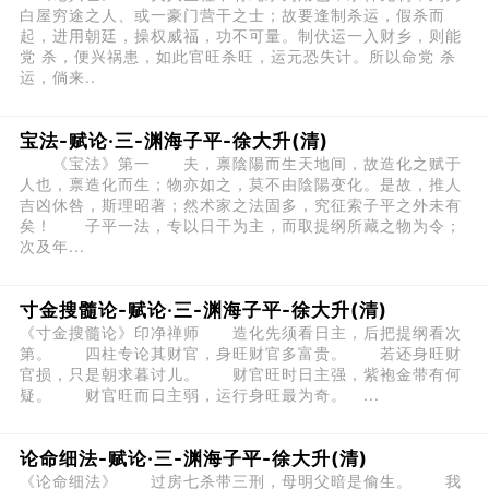
白屋穷途之人、或一豪门营干之士；故要逢制杀运，假杀而
起，进用朝廷，操权威福，功不可量。制伏运一入财乡，则能
党 杀，便兴祸患，如此官旺杀旺，运元恐失计。所以命党 杀
运，倘来..
宝法-赋论·三-渊海子平-徐大升(清)
《宝法》第一 夫，禀陰陽而生天地间，故造化之赋于
人也，禀造化而生；物亦如之，莫不由陰陽变化。是故，推人
吉凶休咎，斯理昭著；然术家之法固多，究征索子平之外未有
矣！ 子平一法，专以日干为主，而取提纲所藏之物为令；
次及年...
寸金搜髓论-赋论·三-渊海子平-徐大升(清)
《寸金搜髓论》印净禅师 造化先须看日主，后把提纲看次
第。 四柱专论其财官，身旺财官多富贵。 若还身旺财
官损，只是朝求暮讨儿。 财官旺时日主强，紫袍金带有何
疑。 财官旺而日主弱，运行身旺最为奇。 ...
论命细法-赋论·三-渊海子平-徐大升(清)
《论命细法》 过房七杀带三刑，母明父暗是偷生。 我