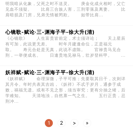
明我暗从化象，父死之时不送灵。 庚金化成火相时，父亡
见血不须疑。 比肩三合族人害，三刑零落及离妻。 比
肩暗损及门房，兄弟无情被罔欺。 如带比肩...
心镜歌-赋论·三-渊海子平-徐大升(清)
《心镜歌》 人生富贵皆前定，术士须详论； 天上星辰
有可加，此说更无差。 时年月建逢命位，正是福元
取。 寿元合处是无真，此说不虚陈。 官禄贵马见合
刑，一举便成名。 日逢贵地见禄马，壮岁登科甲。 ...
妖祥赋-赋论·三-渊海子平-徐大升(清)
《妖祥赋》 命理深微，子平可推；先要取其日干，次则详
其月令。年时共表其吉凶，《妖祥》不忒于岁月，通参于成
败，祸福无遗。或有不见之形，须当审究；更有分抽之绪，后
学难知。 天清地浊，自然禀一气之生。 五行正贵，忌
刑冲...
1
2
>
»