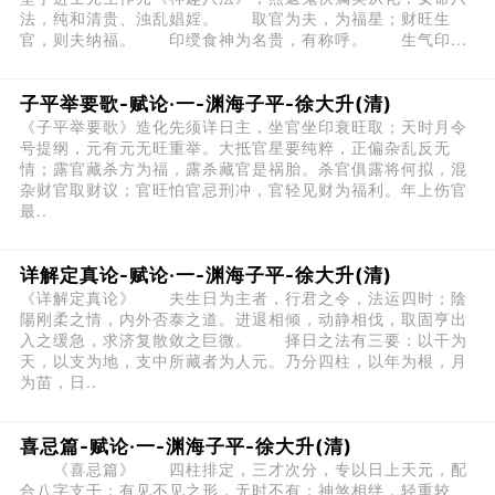
法，纯和清贵、浊乱娼婬。 取官为夫，为福星；财旺生
官，则夫纳福。 印绶食神为名贵，有称呼。 生气印...
子平举要歌-赋论·一-渊海子平-徐大升(清)
《子平举要歌》造化先须详日主，坐官坐印衰旺取；天时月令
号提纲，元有元无旺重举。大抵官星要纯粹，正偏杂乱反无
情；露官藏杀方为福，露杀藏官是祸胎。杀官俱露将何拟，混
杂财官取财议；官旺怕官忌刑冲，官轻见财为福利。年上伤官
最..
详解定真论-赋论·一-渊海子平-徐大升(清)
《详解定真论》 夫生日为主者，行君之令，法运四时；陰
陽刚柔之情，内外否泰之道。进退相倾，动静相伐，取固亨出
入之缓急，求济复散敛之巨微。 择日之法有三要：以干为
天，以支为地，支中所藏者为人元。乃分四柱，以年为根，月
为苗，日..
喜忌篇-赋论·一-渊海子平-徐大升(清)
《喜忌篇》 四柱排定，三才次分，专以日上天元，配
合八字支干；有见不见之形，无时不有；神煞相绊，轻重较