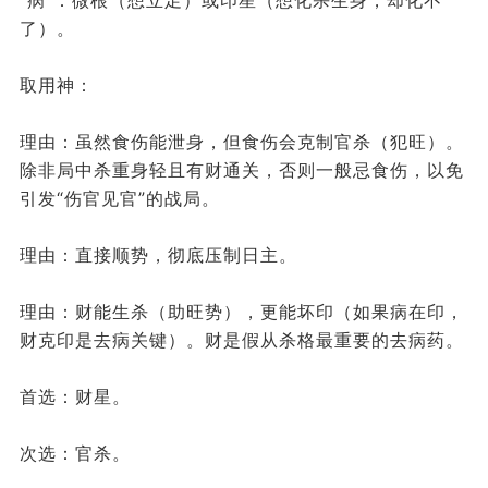
“病”：微根（想立足）或印星（想化杀生身，却化不
了）。
取用神：
理由：虽然食伤能泄身，但食伤会克制官杀（犯旺）。
除非局中杀重身轻且有财通关，否则一般忌食伤，以免
引发“伤官见官”的战局。
理由：直接顺势，彻底压制日主。
理由：财能生杀（助旺势），更能坏印（如果病在印，
财克印是去病关键）。财是假从杀格最重要的去病药。
首选：财星。
次选：官杀。