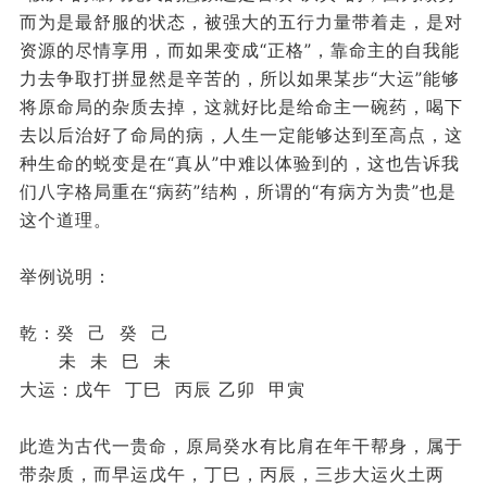
而为是最舒服的状态，被强大的五行力量带着走，是对
资源的尽情享用，而如果变成“正格”，靠命主的自我能
力去争取打拼显然是辛苦的，所以如果某步“大运”能够
将原命局的杂质去掉，这就好比是给命主一碗药，喝下
去以后治好了命局的病，人生一定能够达到至高点，这
种生命的蜕变是在“真从”中难以体验到的，这也告诉我
们八字格局重在“病药”结构，所谓的“有病方为贵”也是
这个道理。
举例说明：
乾：癸 己 癸 己
未 未 巳 未
大运：戊午 丁巳 丙辰 乙卯 甲寅
此造为古代一贵命，原局癸水有比肩在年干帮身，属于
带杂质，而早运戊午，丁巳，丙辰，三步大运火土两