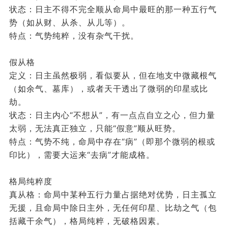
状态：日主不得不完全顺从命局中最旺的那一种五行气
势（如从财、从杀、从儿等）。
特点：气势纯粹，没有杂气干扰。
假从格
定义：日主虽然极弱，看似要从，但在地支中微藏根气
（如余气、墓库），或者天干透出了微弱的印星或比
劫。
状态：日主内心“不想从”，有一点点自立之心，但力量
太弱，无法真正独立，只能“假意”顺从旺势。
特点：气势不纯，命局中存在“病”（即那个微弱的根或
印比），需要大运来“去病”才能成格。
格局纯粹度
真从格：命局中某种五行力量占据绝对优势，日主孤立
无援，且命局中除日主外，无任何印星、比劫之气（包
括藏干余气），格局纯粹，无破格因素。