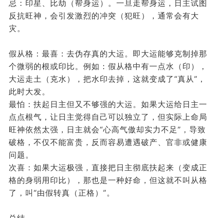
忌：印星、比劫（帮身运）。一旦走帮身运，日主试图
反抗旺神，会引发激烈的冲突（犯旺），通常会有大
灾。
假从格：最喜：去伪存真的大运。即大运能够克制掉那
个微弱的根或印比。例如：假从格中有一点水（印），
大运走土（克水），把水印去掉，这就变成了“真从”，
此时大发。
最怕：扶起日主但又不够强的大运。如果大运给日主一
点点根气，让日主觉得自己可以独立了，但实际上命局
旺神依然太强，日主就会“心高气傲却实力不足”，导致
破格，不仅不能富贵，反而容易遭遇破产、官非或健康
问题。
次喜：如果大运极强，直接把日主彻底扶起来（变成正
格的身弱用印比），那也是一种好命，但这就不叫从格
了，叫“由假转真（正格）”。