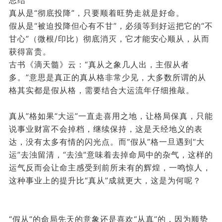
总结
真从是“彻底投降”，只要顺着旺势走就是好命。
假从是“被迫投降但心有不甘”，必须等到好运把它的“不
甘心”（微根/印比）彻底消灭，它才能安心顺从，从而
获得富贵。
古书《滴天髓》云：“真从之象几人出，主假从者
多。”意思是真正的真从格非常少见，大多数所谓的从
格其实都是假从格，需要结合大运流年仔细推敲。
真从”格如果“大运”一直走喜用之地，让格局保真，只能
说事业财富不会掉档，继续保持，这是天经地义的表
达，没有太多有情的闪光点。而“假从”格一旦遇到“大
运”去浊留清，“去浊”意味着去掉命局中的杂气，这样的
运气反而会让命主感受到前所未有的辉煌，一鸣惊人，
这种事业上的提升比“真从”成就更大，这是为何呢？
“假从”的命局先天的意象还是喜欢“从真”的，因为顺势