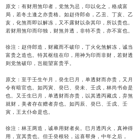
原文：有财用煞印者，党煞为忌，印以化之，格成富
局，若冬土逢之亦贵格。如赵侍郎命，乙丑、丁亥、乙
亥，化煞而即以解冻，又不露财以杂其印，所以贵也。
若财用煞印而印独，财煞并透，非特不贵，亦不富也。
徐注：赵侍郎造，财藏而不破印，丁火化煞解冻，诚当
富贵之造也。特其枢纽在印，用神为印而非财，若财透
则党煞破印，岂能望富贵乎。
原文：至于壬生午月，癸生巳月，单透财而亦贵，又月
令有暗官也。如丙寅、癸巳、癸未、壬戌，林尚书命是
也。又壬生巳月，单透财而亦贵，以其透丙藏戊，弃煞
就财，美者存在赠者弃也。如丙辰、癸巳、壬戌、壬
寅，王太仆命是也。
徐注：林王两造，诚单用财者矣。巳月透丙火，真神得
用，宜其贵也。但壬癸根轻，运喜帮身，中年之后，