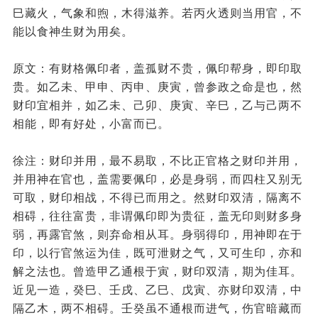
巳藏火，气象和煦，木得滋养。若丙火透则当用官，不
能以食神生财为用矣。
原文：有财格佩印者，盖孤财不贵，佩印帮身，即印取
贵。如乙未、甲申、丙申、庚寅，曾参政之命是也，然
财印宜相并，如乙未、己卯、庚寅、辛巳，乙与己两不
相能，即有好处，小富而已。
徐注：财印并用，最不易取，不比正官格之财印并用，
并用神在官也，盖需要佩印，必是身弱，而四柱又别无
可取，财印相战，不得已而用之。然财印双清，隔离不
相碍，往往富贵，非谓佩印即为贵征，盖无印则财多身
弱，再露官煞，则弃命相从耳。身弱得印，用神即在于
印，以行官煞运为佳，既可泄财之气，又可生印，亦和
解之法也。曾造甲乙通根于寅，财印双清，期为佳耳。
近见一造，癸巳、壬戌、乙巳、戊寅、亦财印双清，中
隔乙木，两不相碍。壬癸虽不通根而进气，伤官暗藏而