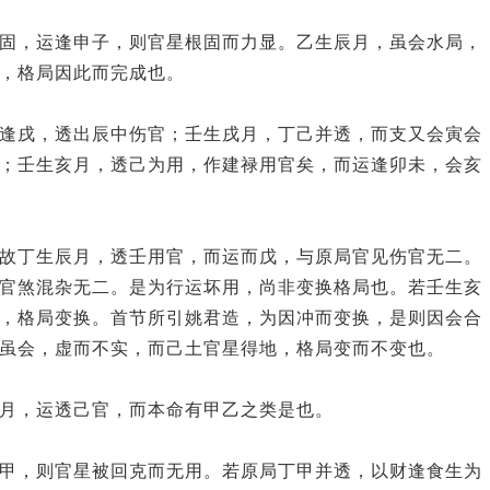
固，运逢申子，则官星根固而力显。乙生辰月，虽会水局，
，格局因此而完成也。
逢戌，透出辰中伤官；壬生戌月，丁己并透，而支又会寅会
；壬生亥月，透己为用，作建禄用官矣，而运逢卯未，会亥
故丁生辰月，透壬用官，而运而戊，与原局官见伤官无二。
官煞混杂无二。是为行运坏用，尚非变换格局也。若壬生亥
，格局变换。首节所引姚君造，为因冲而变换，是则因会合
虽会，虚而不实，而己土官星得地，格局变而不变也。
月，运透己官，而本命有甲乙之类是也。
甲，则官星被回克而无用。若原局丁甲并透，以财逢食生为