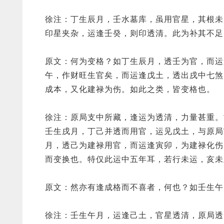
徐注：丁生辰月，壬水墓库，虽用官星，其根未
印星夹杂，运逢壬癸，则印透清。此为补其不足
原文：何为变格？如丁生辰月，透壬为官，而运
午，作财旺生官矣，而运逢戊土，透出戌中七煞
成本，又化建禄为伤。如此之类，皆变格也。
徐注：原局支中所藏，逢运为透清，力量甚重。
壬生戌月，丁己并透而用官，运见戊土，与原局
月，透己为建禄用官，而运逢寅卯，为建禄化伤
而变换也。特仅此运中五年耳，若行未运，亥未
原文：然亦有逢成格而不喜者，何也？如壬生午
徐注：壬生午月，运逢己土，官星透清，原局透