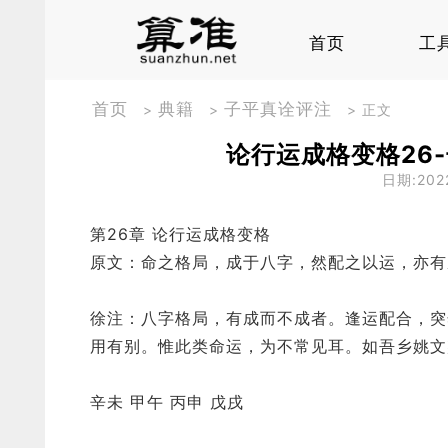
首页
工
免费
八字
称骨
首页
典籍
子平真诠评注
>
>
> 正文
名人
万年
论行运成格变格26-
日期:202
第26章 论行运成格变格
原文：命之格局，成于八字，然配之以运，亦有
徐注：八字格局，有成而不成者。逢运配合，突
用有别。惟此类命运，为不常见耳。如吾乡姚文
辛未 甲午 丙申 戊戌