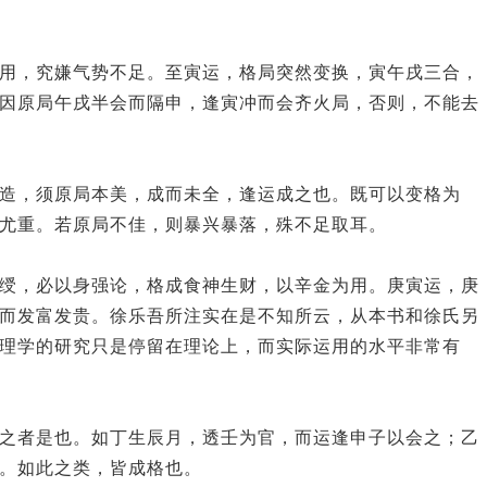
三车一览
八字提要
兰台妙选
用，究嫌气势不足。至寅运，格局突然变换，寅午戌三合，
巾箱秘术
因原局午戌半会而隔申，逢寅冲而会齐火局，否则，不能去
盲派初级命理学
其它单篇
八字与用神
四柱预测技巧
造，须原局本美，成而未全，逢运成之也。既可以变格为
预言典籍
尤重。若原局不佳，则暴兴暴落，殊不足取耳。
绶，必以身强论，格成食神生财，以辛金为用。庚寅运，庚
而发富发贵。徐乐吾所注实在是不知所云，从本书和徐氏另
理学的研究只是停留在理论上，而实际运用的水平非常有
之者是也。如丁生辰月，透壬为官，而运逢申子以会之；乙
。如此之类，皆成格也。