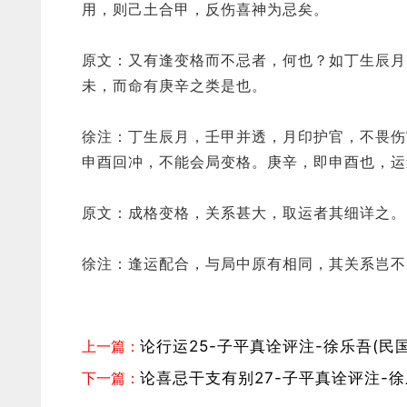
用，则己土合甲，反伤喜神为忌矣。
原文：又有逢变格而不忌者，何也？如丁生辰月
未，而命有庚辛之类是也。
徐注：丁生辰月，壬甲并透，月印护官，不畏伤
申酉回冲，不能会局变格。庚辛，即申酉也，运
原文：成格变格，关系甚大，取运者其细详之。
徐注：逢运配合，与局中原有相同，其关系岂不
上一篇：
论行运25-子平真诠评注-徐乐吾(民国
下一篇：
论喜忌干支有别27-子平真诠评注-徐