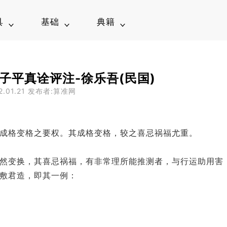
具
基础
典籍
算命
术语
滴天髓
合婚
常识
滴天髓阐微
算命
格局
子平真诠
库
旺衰
子平真诠评注
历
财官
渊海子平
子平真诠评注-徐乐吾(民国)
调侯
命理约言
2.01.21 发布者:算准网
通关
千里命稿
盲派
千里命稿补充
新派
三命通会
御定子平
成格变格之要权。其成格变格，较之喜忌祸福尤重。
神峰通考
穷通宝鉴
穷通宝鉴例释录
然变换，其喜忌祸福，有非常理所能推测者，与行运助用害
命理探源
敷君造，即其一例：
五行精纪
命理真诀导读
子平管见
五行大义
星平会海