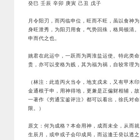
癸巳 壬辰 辛卯 庚寅 己丑 戊子
月令阳刃，而丙临申位，旺而不旺，虽以食神为
身旺泄秀，为阳刃用食，气势回殊，格局顿清。
申而代之也。
姚君在此运中，一跃而为两淮盐运使。特此类命
贵，亦可以变格为贱，其为福为祸，自较常理为
（林注：此造丙火当令，地支戌未，又有甲木印
金通根于申，用神得地，更兼是正偏财相辅，故
一著作《穷通宝鉴评注》都可以看出，徐氏对命
限。）
原文：何为成格？本命用神，成而未全，从而就
生辰月，或申或子会印成局，而运逢壬癸以透之