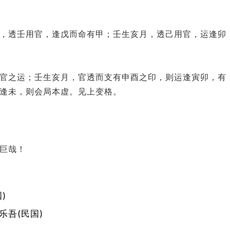
，透壬用官，逢戊而命有甲；壬生亥月，透己用官，运逢卯
官之运；壬生亥月，官透而支有申酉之印，则运逢寅卯，有
逢未，则会局本虚。见上变格。
巨哉！
)
乐吾(民国)