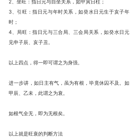
2、坐旺：指日元与自坐关系，如甲寅日柱；
3、引旺：指日元与年时关系，如癸水日元生于亥子年
时；
4、局旺：指日元与三合局、三会局关系，如癸水日元
见申子辰、亥子丑。
以上四点，得一即可谓之为身强。
进一步讲，如日主有气，虽为有根，毕竟休囚不及。如
甲辰、乙未，此谓之为衰。
如根气全无，即为无根矣。
以上就是旺衰的判断方法